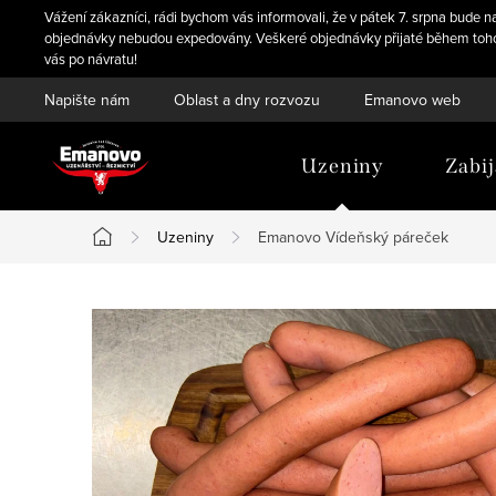
Přejít
Vážení zákazníci, rádi bychom vás informovali, že v pátek 7. srpna bude
na
objednávky nebudou expedovány. Veškeré objednávky přijaté během tohoto
vás po návratu!
obsah
Napište nám
Oblast a dny rozvozu
Emanovo web
Uzeniny
Zabi
Uzeniny
Emanovo Vídeňský páreček
Domů