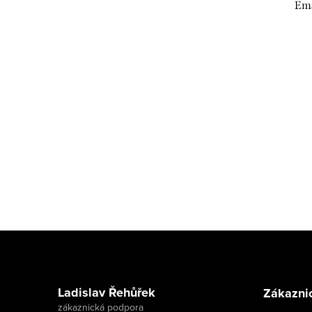
Ema
Z
á
p
Ladislav Řehůřek
Zákaznic