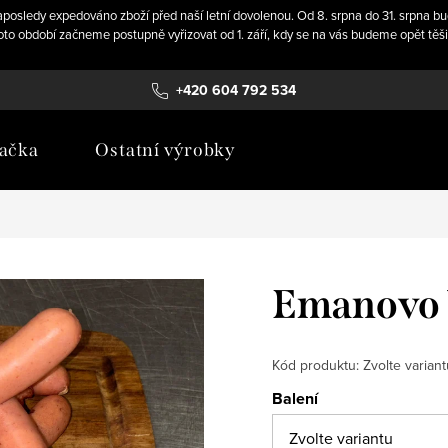
 naposledy expedováno zboží před naší letní dovolenou. Od 8. srpna do 31. srpn
 období začneme postupně vyřizovat od 1. září, kdy se na vás budeme opět těš
+420 604 792 534
jačka
Ostatní výrobky
Emanovo 
Kód produktu:
Zvolte variant
Balení