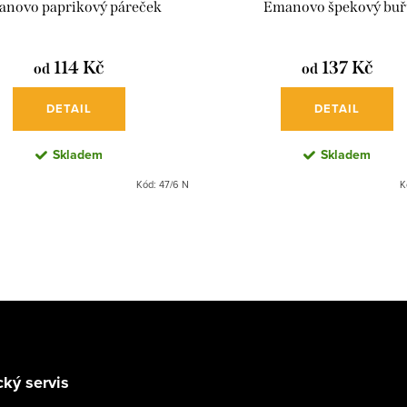
novo paprikový páreček
Emanovo špekový buř
114 Kč
137 Kč
od
od
DETAIL
DETAIL
Skladem
Skladem
Kód:
47/6 N
K
ký servis