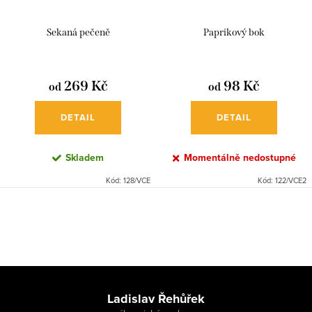
d
r
u
Sekaná pečeně
Paprikový bok
o
k
d
t
u
269 Kč
98 Kč
od
od
ů
k
DETAIL
DETAIL
t
ů
Skladem
Momentálně nedostupné
Kód:
128/VCE
Kód:
122/VCE2
O
v
l
á
Z
d
á
Ladislav Řehůřek
a