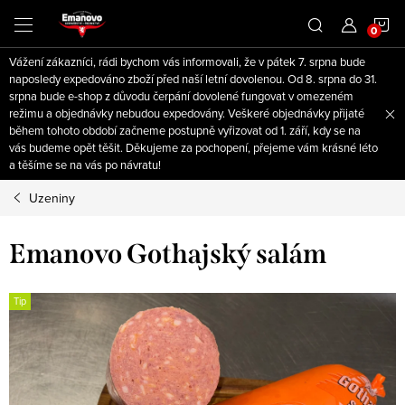
Přejít
N
na
obsah
Vážení zákazníci, rádi bychom vás informovali, že v pátek 7. srpna bude
K
naposledy expedováno zboží před naší letní dovolenou. Od 8. srpna do 31.
srpna bude e-shop z důvodu čerpání dovolené fungovat v omezeném
režimu a objednávky nebudou expedovány. Veškeré objednávky přijaté
během tohoto období začneme postupně vyřizovat od 1. září, kdy se na
vás budeme opět těšit. Děkujeme za pochopení, přejeme vám krásné léto
a těšíme se na vás po návratu!
Uzeniny
Emanovo Gothajský salám
Tip