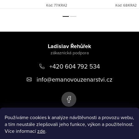
Kód:
77/KRA2
Kód:
68/KRA2
Z
á
Ladislav Řehůřek
p
+420 604 792 534
a
t
info
@
emanovouzenarstvi.cz
í
Používáme cookies k analýze návštěvnosti a provozu webu,
a tím neustále zlepšovali jeho funkce, výkon a použitelnost.
Emanovo uzenářství
Více informací
zde
.