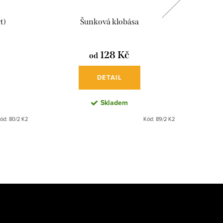
t)
Šunková klobása
Špeková
128 Kč
od
DETAIL
Skladem
ód:
80/2 K2
Kód:
89/2 K2