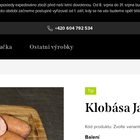
 naposledy expedováno zboží před naší letní dovolenou. Od 8. srpna do 31. srpn
 období začneme postupně vyřizovat od 1. září, kdy se na vás budeme opět těš
+420 604 792 534
jačka
Ostatní výrobky
Tip
Klobása J
Kód produktu:
Zvolte variant
Balení