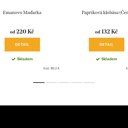
Emanovo Maďarka
Papriková klobása (Čer
220 Kč
132 Kč
od
od
DETAIL
DETAIL
Skladem
Skladem
Kód:
86/2 K
K