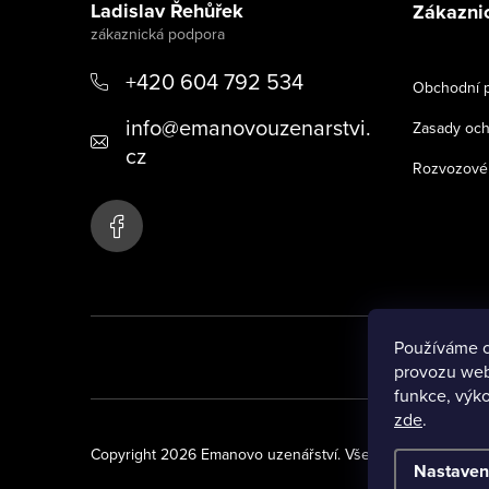
p
Ladislav Řehůřek
Zákaznic
a
+420 604 792 534
Obchodní 
t
info
@
emanovouzenarstvi.
Zasady och
í
cz
Rozvozové 
Používáme c
provozu webu
funkce, výko
zde
.
Copyright 2026
Emanovo uzenářství
. Všechna práva vyhr
Nastaven