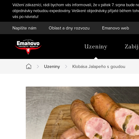
Přejít
Vážení zákazníci, rádi bychom vás informovali, že v pátek 7. srpna bude
na
objednávky nebudou expedovány. Veškeré objednávky přijaté během tohoto
vás po návratu!
obsah
Napište nám
Oblast a dny rozvozu
Emanovo web
Uzeniny
Zabi
Uzeniny
Klobása Jalapeño s goudou
Domů