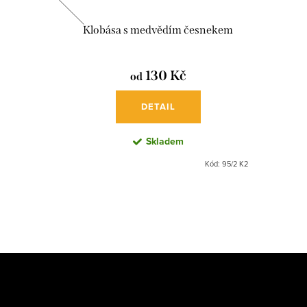
ým pepřem
Klobása s medvědím česnekem
130 Kč
od
DETAIL
Skladem
Kód:
92/2 K2
Kód:
95/2 K2
Z
á