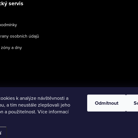
ký servis
podmínky
rany osobních údajů
zóny a dny
ookies k analýze návštěvnosti a
Emanovo uzenářství
Odmítnout
S
, a tím neustále zlepšovali jeho
n a použitelnost. Více informací
azena.
Upravit nastavení cookies
í