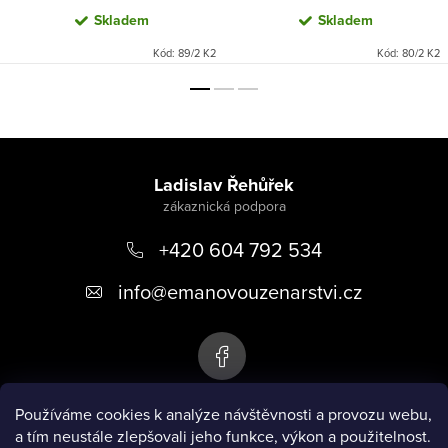
Skladem
Skladem
Kód:
89/2 K2
Kód:
80/2 K2
Z
á
Ladislav Řehůřek
p
+420 604 792 534
a
t
info
@
emanovouzenarstvi.cz
í
Používáme cookies k analýze návštěvnosti a provozu webu,
a tím neustále zlepšovali jeho funkce, výkon a použitelnost.