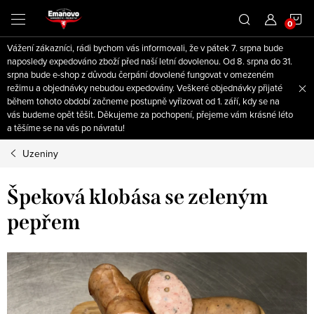
Přejít
N
na
obsah
Vážení zákazníci, rádi bychom vás informovali, že v pátek 7. srpna bude
K
naposledy expedováno zboží před naší letní dovolenou. Od 8. srpna do 31.
srpna bude e-shop z důvodu čerpání dovolené fungovat v omezeném
režimu a objednávky nebudou expedovány. Veškeré objednávky přijaté
během tohoto období začneme postupně vyřizovat od 1. září, kdy se na
vás budeme opět těšit. Děkujeme za pochopení, přejeme vám krásné léto
a těšíme se na vás po návratu!
Uzeniny
Špeková klobása se zeleným
pepřem