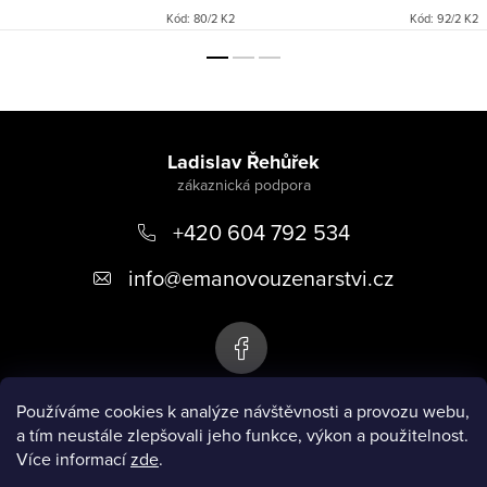
Kód:
80/2 K2
Kód:
92/2 K2
Z
á
Ladislav Řehůřek
p
+420 604 792 534
a
t
info
@
emanovouzenarstvi.cz
í
Používáme cookies k analýze návštěvnosti a provozu webu,
a tím neustále zlepšovali jeho funkce, výkon a použitelnost.
Emanovo uzenářství
Více informací
zde
.