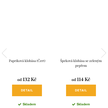
Papriková klobása (Čert)
Špeková klobása se zeleným
pepřem
132 Kč
114 Kč
od
od
DETAIL
DETAIL
Skladem
Skladem