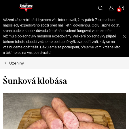
Přejít
N
na
obsah
Vážení zákazníci, rádi bychom vás informovali, že v pátek 7. srpna bude
K
naposledy expedováno zboží před naší letní dovolenou. Od 8. srpna do 31.
srpna bude e-shop z důvodu čerpání dovolené fungovat v omezeném
režimu a objednávky nebudou expedovány. Veškeré objednávky přijaté
během tohoto období začneme postupně vyřizovat od 1. září, kdy se na
vás budeme opět těšit. Děkujeme za pochopení, přejeme vám krásné léto
a těšíme se na vás po návratu!
Uzeniny
Šunková klobása