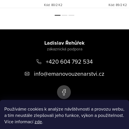
Kód:
80/2 K2
Kód:
89/2 K2
Z
á
Ladislav Řehůřek
p
+420 604 792 534
a
t
info
@
emanovouzenarstvi.cz
í
Používáme cookies k analýze návštěvnosti a provozu webu,
a tím neustále zlepšovali jeho funkce, výkon a použitelnost.
Emanovo uzenářství
Více informací
zde
.