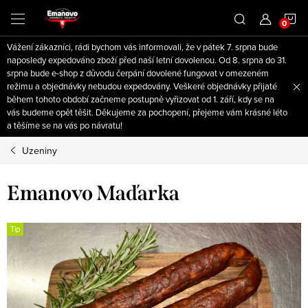
Přejít
N
na
obsah
Vážení zákazníci, rádi bychom vás informovali, že v pátek 7. srpna bude
K
naposledy expedováno zboží před naší letní dovolenou. Od 8. srpna do 31.
srpna bude e-shop z důvodu čerpání dovolené fungovat v omezeném
režimu a objednávky nebudou expedovány. Veškeré objednávky přijaté
během tohoto období začneme postupně vyřizovat od 1. září, kdy se na
vás budeme opět těšit. Děkujeme za pochopení, přejeme vám krásné léto
a těšíme se na vás po návratu!
Uzeniny
Emanovo Maďarka
Tip